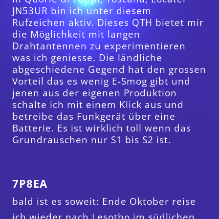
JN53UR bin ich unter diesem
Rufzeichen aktiv. Dieses QTH bietet mir
die Möglichkeit mit langen
Drahtantennen zu experimentieren
was ich geniesse. Die ländliche
abgeschiedene Gegend hat den grossen
Vorteil das es wenig E-Smog gibt und
jenen aus der eigenen Produktion
schalte ich mit einem Klick aus und
betreibe das Funkgerät über eine
Batterie. Es ist wirklich toll wenn das
Grundrauschen nur S1 bis S2 ist.
7P8EA
bald ist es soweit: Ende Oktober reise
ich wieder nach Lesotho im südlichen