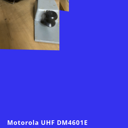
Title
Motorola UHF DM4601E