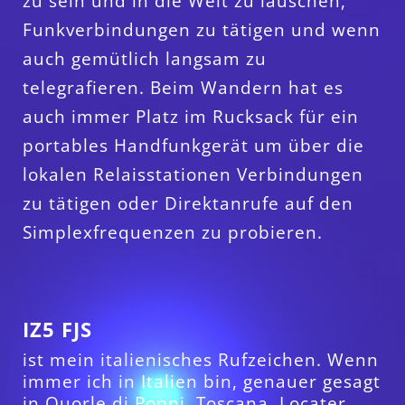
zu sein und in die Welt zu lauschen,
Funkverbindungen zu tätigen und wenn
auch gemütlich langsam zu
telegrafieren. Beim Wandern hat es
auch immer Platz im Rucksack für ein
portables Handfunkgerät um über die
lokalen Relaisstationen Verbindungen
zu tätigen oder Direktanrufe auf den
Simplexfrequenzen zu probieren.
IZ5 FJS
ist mein italienisches Rufzeichen. Wenn
immer ich in Italien bin, genauer gesagt
in Quorle di Poppi, Toscana, Locater