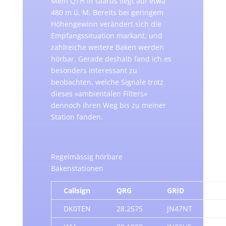
Mein QTH in Glarus liegt auf etwa
480 m ü. M. Bereits bei geringem
Höhengewinn verändert sich die
Empfangssituation markant, und
zahlreiche weitere Baken werden
hörbar. Gerade deshalb fand ich es
besonders interessant zu
beobachten, welche Signale trotz
dieses «ambientalen Filters»
dennoch ihren Weg bis zu meiner
Station fanden.
Regelmässig hörbare
Bakenstationen
Callsign
QRG
GRID
D
DK0TEN
28.2575
JN47NT
0