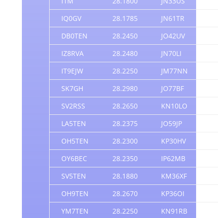
I1M
28.1800
JN33US
0
IQ0GV
28.1785
JN61TR
0
DB0TEN
28.2450
JO42UV
0
IZ8RVA
28.2480
JN70LI
0
IT9EJW
28.2250
JM77NN
1
SK7GH
28.2980
JO77BF
1
SV2RSS
28.2650
KN10LO
1
LA5TEN
28.2375
JO59JP
1
OH5TEN
28.2300
KP30HV
1
OY6BEC
28.2350
IP62MB
1
SV5TEN
28.1880
KM36XF
1
OH9TEN
28.2670
KP36OI
2
YM7TEN
28.2250
KN91RB
2