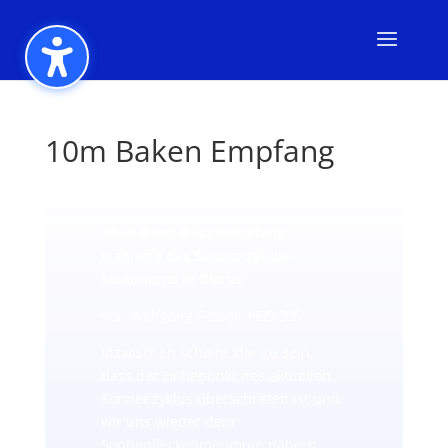
10m Baken Empfang
10-m-Band-Bakenempfang
während des Sonnenzyklus-
Maximums in Glarus
Von Wolfgang Fasser, HB9CCS
Inzwischen scheint klar zu sein,
dass der Höhepunkt des aktuellen
Sonnenzyklus überschritten ist und
wir uns wieder dem
Sonnenfleckenminimum nähern.