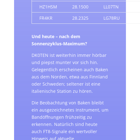
HZ1HSM
28.1500
LL07TN
3
FR4KR
28.2325
LG78RU
8
Und heute – nach dem
Sonnenzyklus-Maximum?
DK0TEN ist weiterhin immer hörbar
und piepst munter vor sich hin.
Gelegentlich erscheinen auch Baken
aus dem Norden, etwa aus Finnland
oder Schweden; seltener ist eine
italienische Station zu hören.
Die Beobachtung von Baken bleibt
ein ausgezeichnetes Instrument, um
Bandöffnungen frühzeitig zu
erkennen. Natürlich sind heute
auch FT8-Signale ein wertvoller
Hinweis auf aktuelle