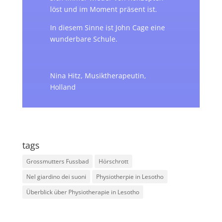
löst und im Moment präsent ist.
In diesem Sinne ist John Cage eine
wunderbare Schule.
Nina Hitz, Musiktherapeutin,
Holland
tags
Grossmutters Fussbad
Hörschrott
Nel giardino dei suoni
Physiotherpie in Lesotho
Überblick über Physiotherapie in Lesotho