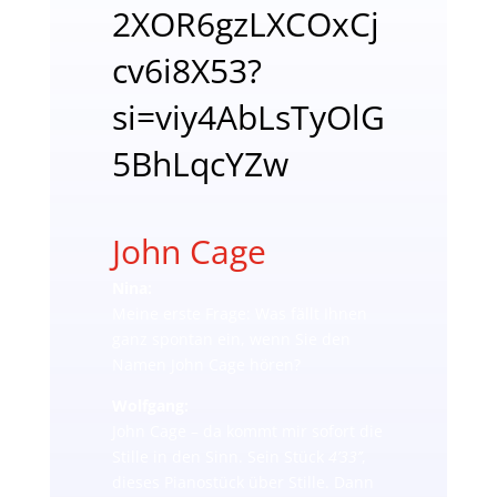
2XOR6gzLXCOxCj
cv6i8X53?
si=viy4AbLsTyOlG
5BhLqcYZw
John Cage
Nina:
Meine erste Frage: Was fällt Ihnen
ganz spontan ein, wenn Sie den
Namen John Cage hören?
Wolfgang:
John Cage – da kommt mir sofort die
Stille in den Sinn. Sein Stück
4’33’’
,
dieses Pianostück über Stille. Dann